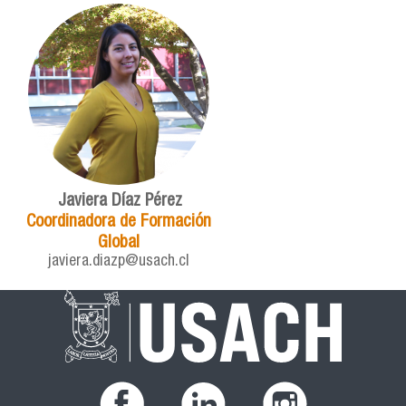
Javiera Díaz Pérez
Coordinadora de Formación
Global
javiera.diazp@usach.cl