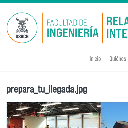
Pasar al contenido principal
Inicio
Quiénes
prepara_tu_llegada.jpg
Se encuentra usted aquí