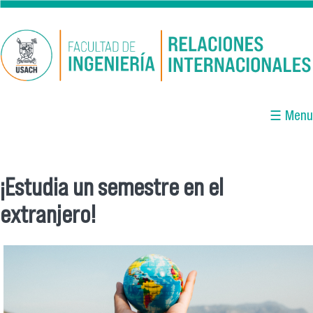
Pasar al contenido principal
☰ Menu
¡Estudia un semestre en el
Se encuentra usted aquí
extranjero!