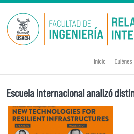
Pasar al contenido principal
Inicio
Quiénes
Escuela internacional analizó disti
Se encuentra usted aquí