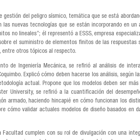
e gestión del peligro sísmico, temática que se está aborda
n las nuevas tecnologías que se están incorporando en un ár
itos no lineales”; él representó a ESSS, empresa especiali
bre el suministro de elementos finitos de las respuestas s
, entre otros tópicos al respecto.
to de Ingeniería Mecánica, se refirió al análisis de inter
Coquimbo. Explicó cómo deben hacerse los análisis, según la
odología actual. Propone que los modelos deben ser más rea
r University, se refirió a la cuantificación del desempe
gón armado, haciendo hincapié en cómo funcionan los dist
bre cómo validar actuales modelos de diseño basados en da
la Facultad cumplen con su rol de divulgación con una int