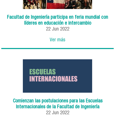
Facultad de Ingeniería participa en feria mundial con
líderes en educación e intercambio
22
Jun
2022
Ver más
Comienzan las postulaciones para las Escuelas
Internacionales de la Facultad de Ingeniería
22
Jun
2022